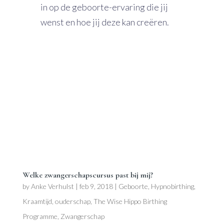
in op de geboorte-ervaring die jij
wenst en hoe jij deze kan creëren.
Welke zwangerschapscursus past bij mij?
by
Anke Verhulst
|
feb 9, 2018
|
Geboorte
,
Hypnobirthing
,
Kraamtijd
,
ouderschap
,
The Wise Hippo Birthing
Programme
,
Zwangerschap