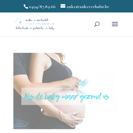
0494/87.89.66
anke@ankeverhulst.be