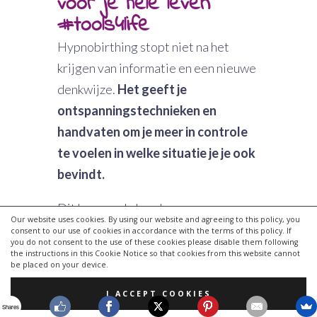
voor je hele leven
#tools4life
Hypnobirthing stopt niet na het
krijgen van informatie en een nieuwe
denkwijze.
Het geeft je
ontspanningstechnieken en
handvaten om je meer in controle
te voelen in welke situatie je je ook
bevindt.
Dit kan aan de hand van een
Our website uses cookies. By using our website and agreeing to this policy, you
ademhalingstechniek
, een
consent to our use of cookies in accordance with the terms of this policy. If
you do not consent to the use of these cookies please disable them following
visualisatie
, herhalen van een
the instructions in this Cookie Notice so that cookies from this website cannot
be placed on your device.
afffirmatie
of
mantra
of een
ontspanningstechniek
.
I ACCEPT COOKIES
Shares