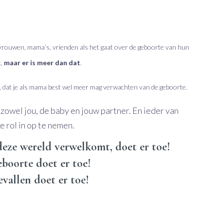
n vrouwen, mama’s, vrienden als het gaat over de geboorte van hun
k,
maar er is meer dan dat
.
g, dat je als mama best wel meer mag verwachten van de geboorte.
owel jou, de baby en jouw partner. En ieder van
e rol in op te nemen.
deze wereld verwelkomt, doet er toe!
boorte doet er toe!
evallen doet er toe!