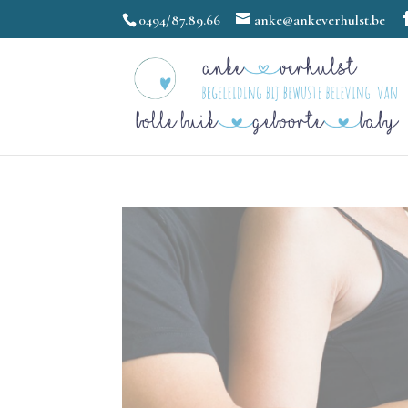
0494/87.89.66
anke@ankeverhulst.be