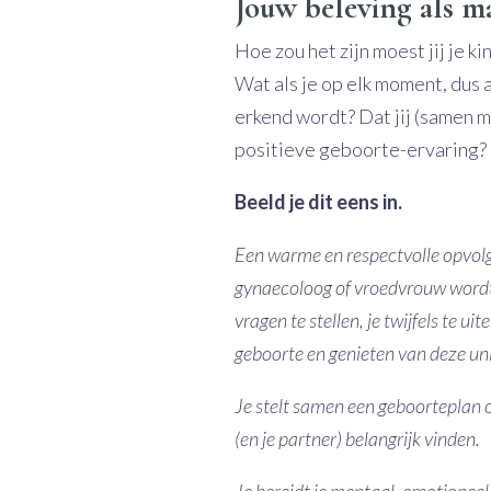
Jouw beleving als 
Hoe zou het zijn moest jij je 
Wat als je op elk moment, dus 
erkend wordt? Dat jij (samen me
positieve geboorte-ervaring?
Beeld je dit eens in.
Een warme en respectvolle opvolg
gynaecoloog of vroedvrouw wordt er
vragen te stellen, je twijfels te 
geboorte en genieten van deze unie
Je stelt samen een geboorteplan op
(en je partner) belangrijk vinden.
Je bereidt je mentaal, emotioneel