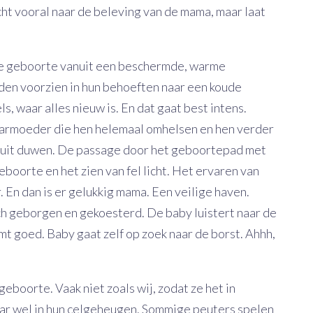
ht vooral naar de beleving van de mama, maar laat
de geboorte vanuit een beschermde, warme
en voorzien in hun behoeften naar een koude
s, waar alles nieuw is. En dat gaat best intens.
aarmoeder die hen helemaal omhelsen en hen verder
ruit duwen. De passage door het geboortepad met
geboorte en het zien van fel licht. Het ervaren van
 En dan is er gelukkig mama. Een veilige haven.
ch geborgen en gekoesterd. De baby luistert naar de
mt goed. Baby gaat zelf op zoek naar de borst. Ahhh,
eboorte. Vaak niet zoals wij, zodat ze het in
ar wel in hun celgeheugen. Sommige peuters spelen