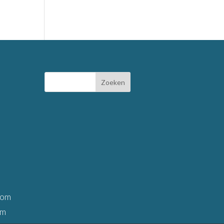
rom
om