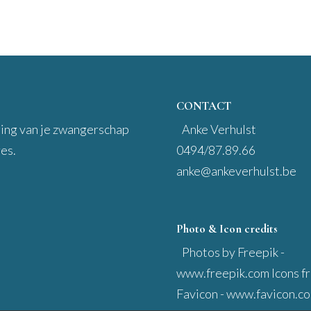
CONTACT
ging van je zwangerschap
Anke Verhulst
res.
0494/87.89.66
anke@ankeverhulst.be
Photo & Icon credits
Photos by Freepik -
www.freepik.com Icons f
Favicon - www.favicon.c