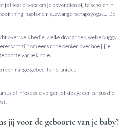
of je kiest ervoor om je bovendien bij te scholen in
pnobirthing, haptonomie, zwangerschapsyoga, ... De
zocht over welk bedje, welke draagdoek, welke buggy
teressant zijn om eens na te denken over hoe jij je
eboorte van je kindje.
en eenmalige gebeurtenis, uniek en
sus of infosessie volgen, of kies je een cursus die
st.
s jij voor de geboorte van je baby?