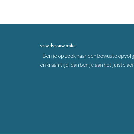
vroedvrouw anke
Ben je op zoek naar een bewuste opvol
en kraamtijd, dan ben je aan het juiste ad