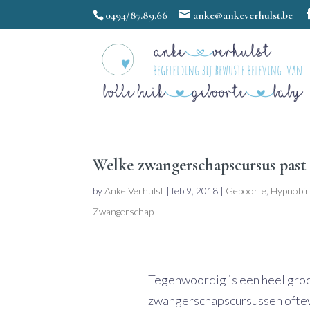
0494/87.89.66
anke@ankeverhulst.be
Welke zwangerschapscursus past 
by
Anke Verhulst
|
feb 9, 2018
|
Geboorte
,
Hypnobir
Zwangerschap
Tegenwoordig is een heel groo
zwangerschapscursussen oftewel