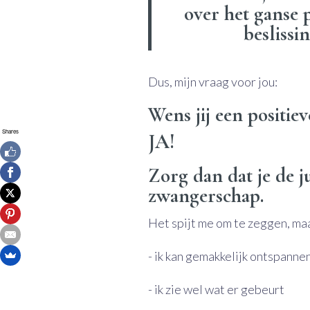
over het ganse p
besliss
Dus, mijn vraag voor jou:
Wens jij een positie
Shares
JA!
Zorg dan dat je de j
zwangerschap.
Het spijt me om te zeggen, maa
- ik kan gemakkelijk ontspanne
- ik zie wel wat er gebeurt