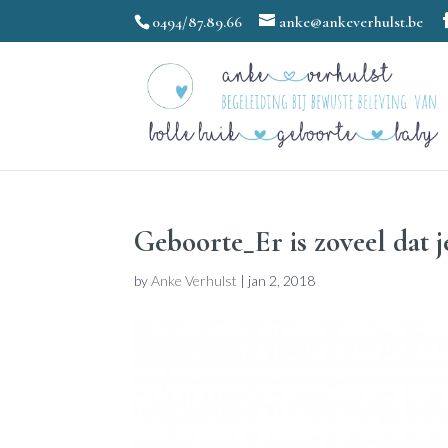
0494/87.89.66
anke@ankeverhulst.be
Geboorte_Er is zoveel dat j
by
Anke Verhulst
|
jan 2, 2018