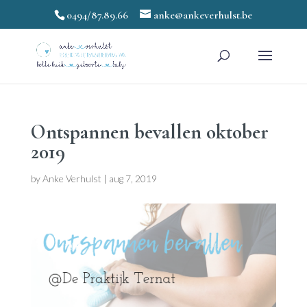
0494/87.89.66
anke@ankeverhulst.be
Ontspannen bevallen oktober
2019
by
Anke Verhulst
|
aug 7, 2019